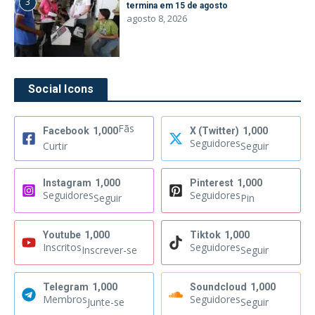
3
termina em 15 de agosto
agosto 8, 2026
Social Icons
Fãs
Facebook
1,000
X (Twitter)
1,000
Seguidores
Curtir
Seguir
Instagram
1,000
Pinterest
1,000
Seguidores
Seguidores
Seguir
Pin
Youtube
1,000
Tiktok
1,000
Inscritos
Seguidores
Inscrever-se
Seguir
Telegram
1,000
Soundcloud
1,000
Membros
Seguidores
Junte-se
Seguir