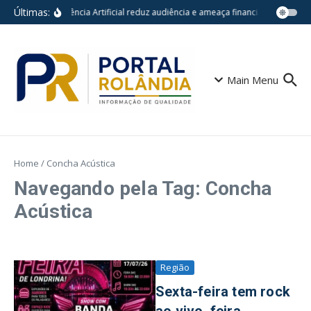
Ir para o conteúdo
Últimas:
Inteligência Artificial reduz audiência e ameaça financiamento do jo
Main Menu
Home
/
Concha Acústica
Navegando pela Tag: Concha
Acústica
Região
Sexta-feira tem rock