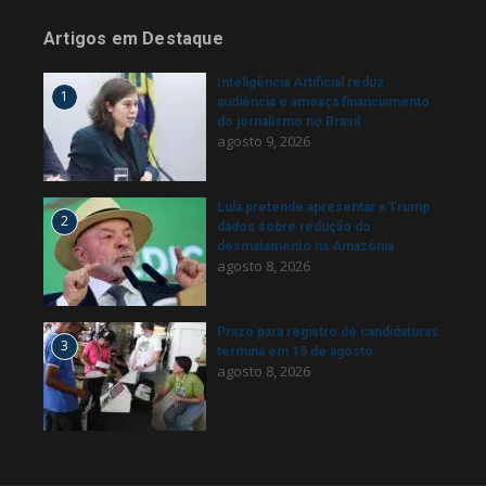
Artigos em Destaque
Inteligência Artificial reduz
1
audiência e ameaça financiamento
do jornalismo no Brasil
agosto 9, 2026
Lula pretende apresentar a Trump
2
dados sobre redução do
desmatamento na Amazônia
agosto 8, 2026
Prazo para registro de candidaturas
3
termina em 15 de agosto
agosto 8, 2026