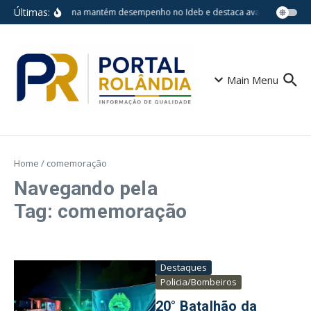
Ir para o conteúdo
Últimas:
Londrina mantém desempenho no Ideb e destaca avanços em esco
Main Menu
Home
/
comemoração
Navegando pela
Tag: comemoração
Destaques
Policia/Bombeiros
20° Batalhão da