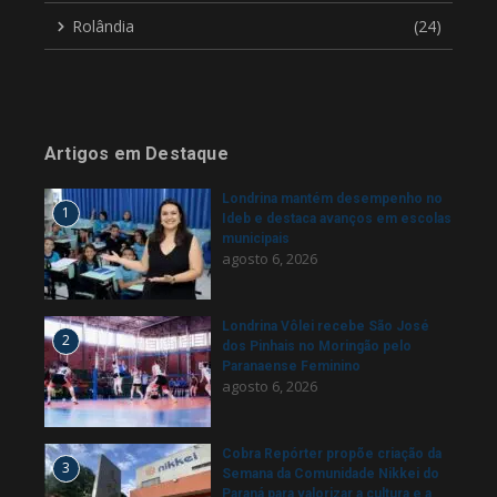
Rolândia
(24)
Artigos em Destaque
Londrina mantém desempenho no
1
Ideb e destaca avanços em escolas
municipais
agosto 6, 2026
Londrina Vôlei recebe São José
2
dos Pinhais no Moringão pelo
Paranaense Feminino
agosto 6, 2026
Cobra Repórter propõe criação da
3
Semana da Comunidade Nikkei do
Paraná para valorizar a cultura e a