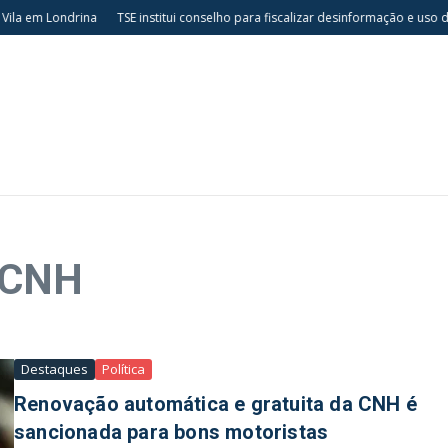
la em Londrina
TSE institui conselho para fiscalizar desinformação e uso de
 CNH
Destaques
Política
Renovação automática e gratuita da CNH é
sancionada para bons motoristas