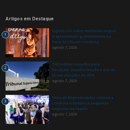
Artigos em Destaque
Espetáculo sobre mulheres negras
1
é apresentado gratuitamente na
Casa da Vila em Londrina
agosto 7, 2026
TSE institui conselho para
2
fiscalizar desinformação e uso de
IA nas eleições de 2026
agosto 7, 2026
Feira do Empreendedor retorna a
3
Londrina e fortalece pequenos
negócios na região
agosto 7, 2026