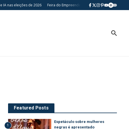
 IA nas eleições de 2026
Feira do Empreendedor retorna a Londrina e fortal
Featured Posts
Espetáculo sobre mulheres
1
negras é apresentado