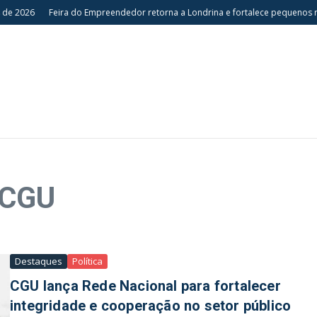
de 2026
Feira do Empreendedor retorna a Londrina e fortalece pequenos ne
 CGU
Destaques
Política
CGU lança Rede Nacional para fortalecer
integridade e cooperação no setor público