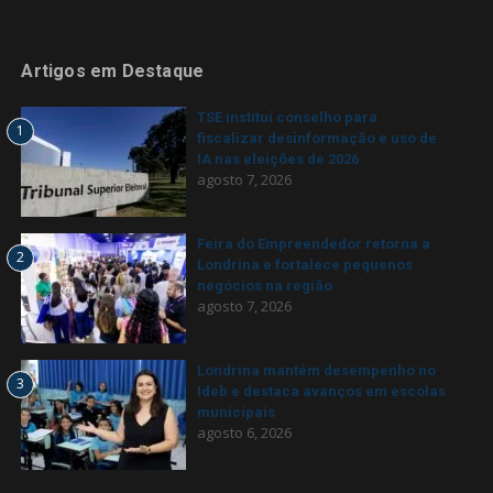
Artigos em Destaque
TSE institui conselho para
1
fiscalizar desinformação e uso de
IA nas eleições de 2026
agosto 7, 2026
Feira do Empreendedor retorna a
2
Londrina e fortalece pequenos
negócios na região
agosto 7, 2026
Londrina mantém desempenho no
3
Ideb e destaca avanços em escolas
municipais
agosto 6, 2026