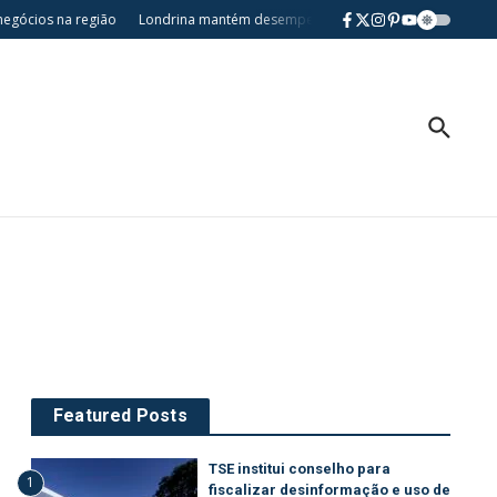
gócios na região
Londrina mantém desempenho no Ideb e destaca avanços 
Featured Posts
TSE institui conselho para
1
fiscalizar desinformação e uso de