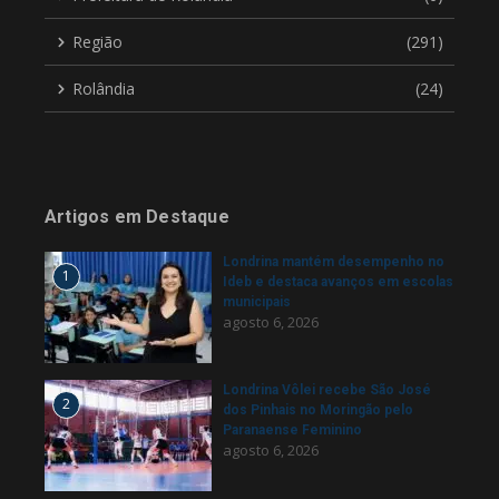
Região
(291)
Rolândia
(24)
Artigos em Destaque
Londrina mantém desempenho no
1
Ideb e destaca avanços em escolas
municipais
agosto 6, 2026
Londrina Vôlei recebe São José
2
dos Pinhais no Moringão pelo
Paranaense Feminino
agosto 6, 2026