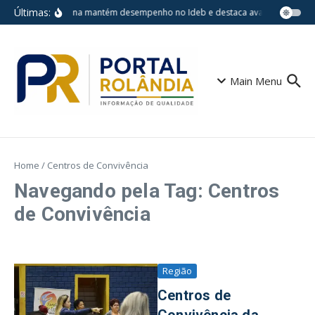
Ir para o conteúdo
Últimas:
Londrina mantém desempenho no Ideb e destaca avanços em esco
Main Menu
Home
/
Centros de Convivência
Navegando pela Tag: Centros
de Convivência
Região
Centros de