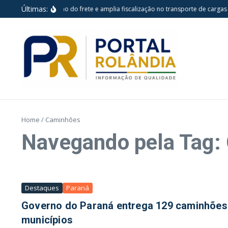
Ir para o conteúdo
Últimas:
i reforça piso mínimo do frete e amplia fiscalização no transporte de cargas
Home
/
Caminhões
Navegando pela Tag:
Destaques
Paraná
Governo do Paraná entrega 129 caminhões 
municípios