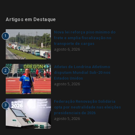
Artigos em Destaque
Nova lei reforça piso mínimo do
1
frete e amplia fiscalização no
transporte de cargas
agosto 6, 2026
Atletas de Londrina Atletismo
2
disputam Mundial Sub-20 nos
Estados Unidos
agosto 5, 2026
Federação Renovação Solidária
3
opta por neutralidade nas eleições
presidenciais de 2026
agosto 5, 2026