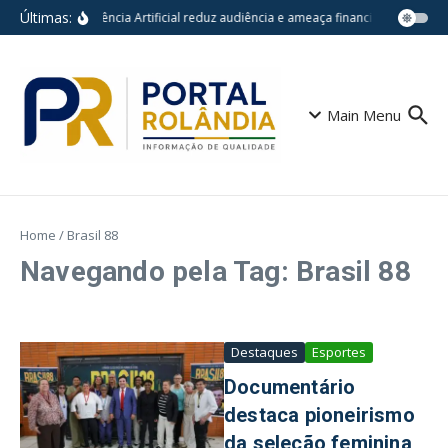
Ir para o conteúdo
Últimas:
Inteligência Artificial reduz audiência e ameaça financiamento do j
Main Menu
Home
/
Brasil 88
Navegando pela Tag: Brasil 88
Destaques
Esportes
Documentário
destaca pioneirismo
da seleção feminina