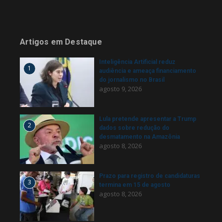
Artigos em Destaque
Inteligência Artificial reduz
1
audiência e ameaça financiamento
do jornalismo no Brasil
agosto 9, 2026
Lula pretende apresentar a Trump
2
dados sobre redução do
desmatamento na Amazônia
agosto 8, 2026
Prazo para registro de candidaturas
3
termina em 15 de agosto
agosto 8, 2026