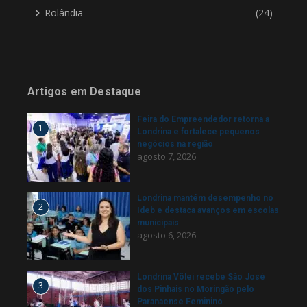
Rolândia
(24)
Artigos em Destaque
Feira do Empreendedor retorna a
1
Londrina e fortalece pequenos
negócios na região
agosto 7, 2026
Londrina mantém desempenho no
2
Ideb e destaca avanços em escolas
municipais
agosto 6, 2026
Londrina Vôlei recebe São José
3
dos Pinhais no Moringão pelo
Paranaense Feminino