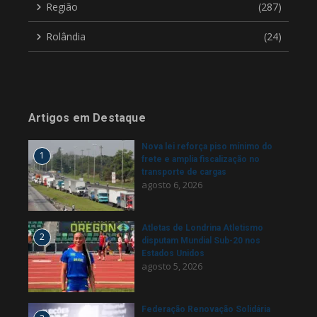
Região
(287)
Rolândia
(24)
Artigos em Destaque
Nova lei reforça piso mínimo do
1
frete e amplia fiscalização no
transporte de cargas
agosto 6, 2026
Atletas de Londrina Atletismo
2
disputam Mundial Sub-20 nos
Estados Unidos
agosto 5, 2026
Federação Renovação Solidária