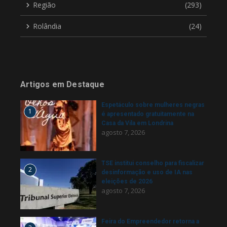
Região
(293)
Rolândia
(24)
Artigos em Destaque
Espetáculo sobre mulheres negras
1
é apresentado gratuitamente na
Casa da Vila em Londrina
agosto 7, 2026
TSE institui conselho para fiscalizar
2
desinformação e uso de IA nas
eleições de 2026
agosto 7, 2026
Feira do Empreendedor retorna a