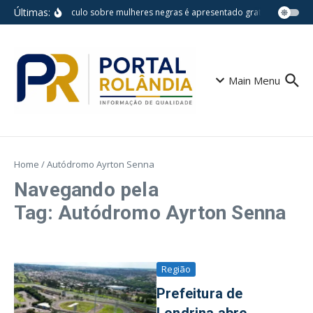
Ir para o conteúdo
Últimas:
Espetáculo sobre mulheres negras é apresentado gratuitamente na 
Main Menu
Home
/
Autódromo Ayrton Senna
Navegando pela
Tag: Autódromo Ayrton Senna
Região
Prefeitura de