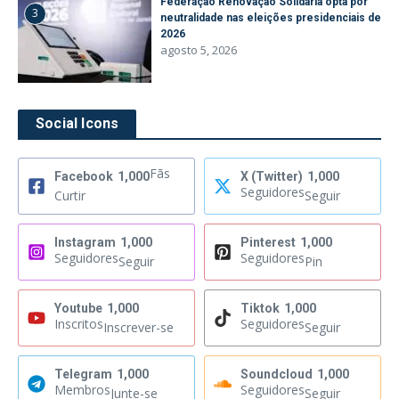
Federação Renovação Solidária opta por
3
neutralidade nas eleições presidenciais de
2026
agosto 5, 2026
Social Icons
Fãs
Facebook
1,000
X (Twitter)
1,000
Seguidores
Curtir
Seguir
Instagram
1,000
Pinterest
1,000
Seguidores
Seguidores
Seguir
Pin
Youtube
1,000
Tiktok
1,000
Inscritos
Seguidores
Inscrever-se
Seguir
Telegram
1,000
Soundcloud
1,000
Membros
Seguidores
Junte-se
Seguir