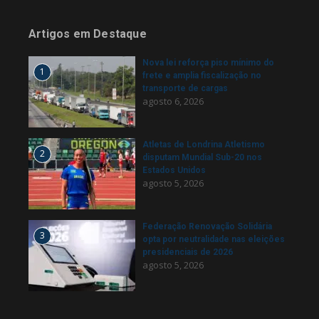
Artigos em Destaque
Nova lei reforça piso mínimo do
1
frete e amplia fiscalização no
transporte de cargas
agosto 6, 2026
Atletas de Londrina Atletismo
2
disputam Mundial Sub-20 nos
Estados Unidos
agosto 5, 2026
Federação Renovação Solidária
3
opta por neutralidade nas eleições
presidenciais de 2026
agosto 5, 2026