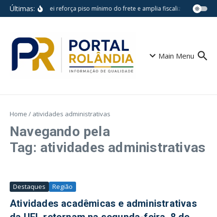
Ir para o conteúdo
Últimas:
Nova lei reforça piso mínimo do frete e amplia fiscalização no tra
Main Menu
Home
/
atividades administrativas
Navegando pela
Tag: atividades administrativas
Destaques
Região
Atividades acadêmicas e administrativas