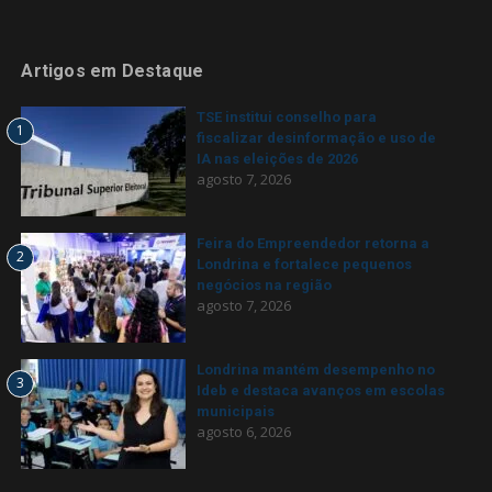
Artigos em Destaque
TSE institui conselho para
1
fiscalizar desinformação e uso de
IA nas eleições de 2026
agosto 7, 2026
Feira do Empreendedor retorna a
2
Londrina e fortalece pequenos
negócios na região
agosto 7, 2026
Londrina mantém desempenho no
3
Ideb e destaca avanços em escolas
municipais
agosto 6, 2026