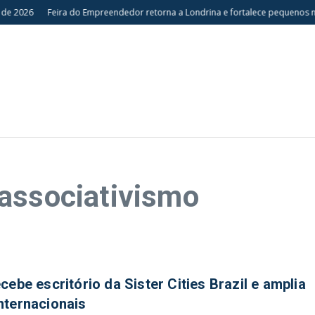
de 2026
Feira do Empreendedor retorna a Londrina e fortalece pequenos ne
associativismo
cebe escritório da Sister Cities Brazil e amplia
nternacionais