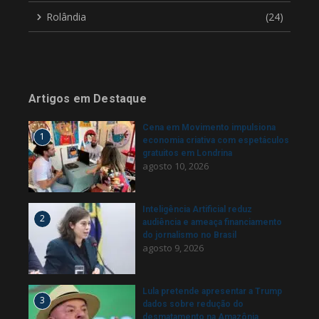
Rolândia
(24)
Artigos em Destaque
Cena em Movimento impulsiona
1
economia criativa com espetáculos
gratuitos em Londrina
agosto 10, 2026
Inteligência Artificial reduz
2
audiência e ameaça financiamento
do jornalismo no Brasil
agosto 9, 2026
Lula pretende apresentar a Trump
3
dados sobre redução do
desmatamento na Amazônia