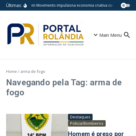
Ir para o conteúdo
Últimas:
Cena em Movimento impulsiona economia criativa com espetáculos
Main Menu
Home
/
arma de fogo
Navegando pela Tag: arma de
fogo
Destaques
Policia/Bombeiros
Homem é preso por