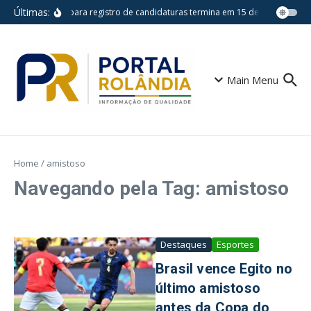
Ir para o conteúdo
Últimas:
Prazo para registro de candidaturas termina em 15 de agosto
Es
Main Menu
Home
/
amistoso
Navegando pela Tag: amistoso
Destaques
Esportes
Brasil vence Egito no
último amistoso
antes da Copa do