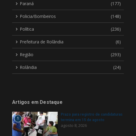
Paraná
(177)
Policia/Bombeiros
(148)
Política
(236)
Prefeitura de Rolândia
(6)
Região
(293)
Rolândia
(24)
Artigos em Destaque
Prazo para registro de candidaturas
1
termina em 15 de agosto
agosto 8, 2026