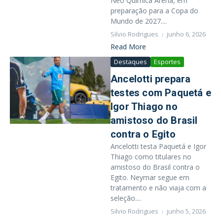
Neo Química Arena, em
preparação para a Copa do
Mundo de 2027....
Silvio Rodrigues
junho 6, 2026
Read More
Destaques
Esportes
Ancelotti prepara
testes com Paquetá e
Igor Thiago no
amistoso do Brasil
contra o Egito
Ancelotti testa Paquetá e Igor
Thiago como titulares no
amistoso do Brasil contra o
Egito. Neymar segue em
tratamento e não viaja com a
seleção....
Silvio Rodrigues
junho 5, 2026