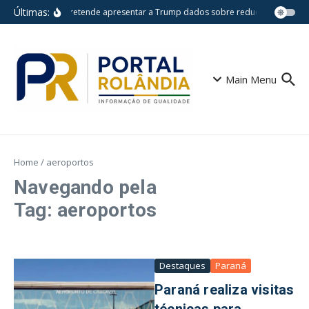
Ir para o conteúdo
Últimas:
Lula pretende apresentar a Trump dados sobre redução do desm
Main Menu
Home
/
aeroportos
Navegando pela
Tag: aeroportos
Destaques
Paraná
Paraná realiza visitas