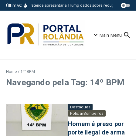
Ir para o conteúdo
Últimas:
Lula pretende apresentar a Trump dados sobre redução do desm
Main Menu
Home
/
14º BPM
Navegando pela Tag: 14º BPM
Destaques
Policia/Bombeiros
Homem é preso por
porte ilegal de arma