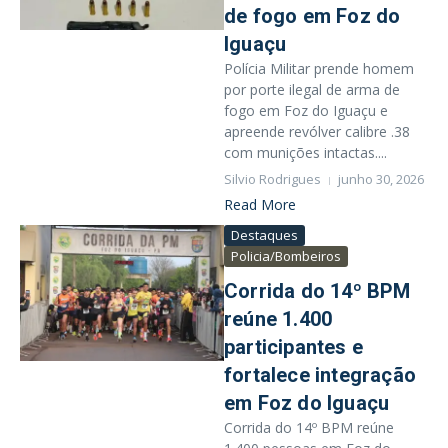
de fogo em Foz do
Iguaçu
Polícia Militar prende homem
por porte ilegal de arma de
fogo em Foz do Iguaçu e
apreende revólver calibre .38
com munições intactas....
Silvio Rodrigues
junho 30, 2026
Read More
Destaques
Policia/Bombeiros
Corrida do 14º BPM
reúne 1.400
participantes e
fortalece integração
em Foz do Iguaçu
Corrida do 14º BPM reúne