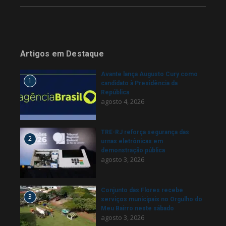
Artigos em Destaque
Avante lança Augusto Cury como
1
candidato à Presidência da
República
agosto 4, 2026
TRE-RJ reforça segurança das
2
urnas eletrônicas em
demonstração pública
agosto 3, 2026
Conjunto das Flores recebe
3
serviços municipais no Orgulho do
Meu Bairro neste sábado
agosto 3, 2026