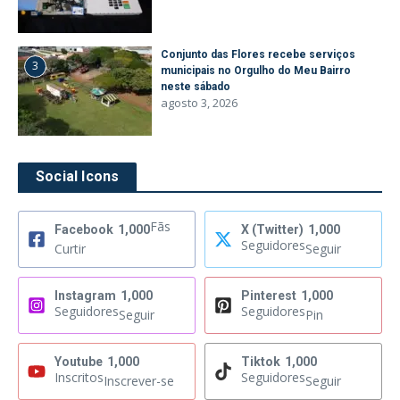
Conjunto das Flores recebe serviços
3
municipais no Orgulho do Meu Bairro
neste sábado
agosto 3, 2026
Social Icons
Fãs
Facebook
1,000
X (Twitter)
1,000
Seguidores
Curtir
Seguir
Instagram
1,000
Pinterest
1,000
Seguidores
Seguidores
Seguir
Pin
Youtube
1,000
Tiktok
1,000
Inscritos
Seguidores
Inscrever-se
Seguir