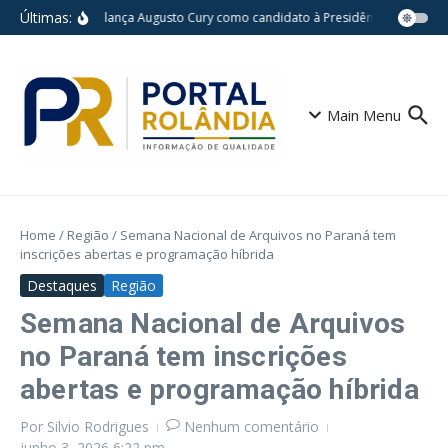
Ir para o conteúdo
Últimas:
Avante lança Augusto Cury como candidato à Presidência da Repúbl
Main Menu
Home
/
Região
/
Semana Nacional de Arquivos no Paraná tem
inscrições abertas e programação híbrida
Destaques
Região
Semana Nacional de Arquivos
no Paraná tem inscrições
abertas e programação híbrida
Por
Silvio Rodrigues
Nenhum comentário
junho 3, 2026
6:22 pm