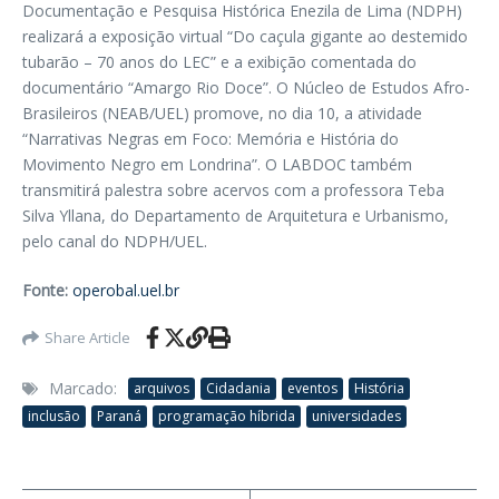
Documentação e Pesquisa Histórica Enezila de Lima (NDPH)
realizará a exposição virtual “Do caçula gigante ao destemido
tubarão – 70 anos do LEC” e a exibição comentada do
documentário “Amargo Rio Doce”. O Núcleo de Estudos Afro-
Brasileiros (NEAB/UEL) promove, no dia 10, a atividade
“Narrativas Negras em Foco: Memória e História do
Movimento Negro em Londrina”. O LABDOC também
transmitirá palestra sobre acervos com a professora Teba
Silva Yllana, do Departamento de Arquitetura e Urbanismo,
pelo canal do NDPH/UEL.
Fonte:
operobal.uel.br
Share Article
Marcado:
arquivos
Cidadania
eventos
História
inclusão
Paraná
programação híbrida
universidades