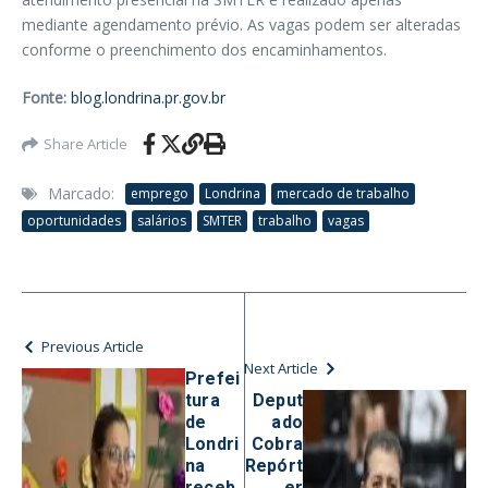
mediante agendamento prévio. As vagas podem ser alteradas
conforme o preenchimento dos encaminhamentos.
Fonte:
blog.londrina.pr.gov.br
Share Article
Marcado:
emprego
Londrina
mercado de trabalho
oportunidades
salários
SMTER
trabalho
vagas
Previous Article
Next Article
Prefei
tura
Deput
de
ado
Londri
Cobra
na
Repórt
receb
er