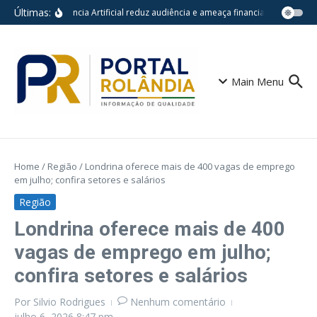
Ir para o conteúdo
Últimas:
Inteligência Artificial reduz audiência e ameaça financiamento do jor
Main Menu
Home
/
Região
/
Londrina oferece mais de 400 vagas de emprego
em julho; confira setores e salários
Região
Londrina oferece mais de 400
vagas de emprego em julho;
confira setores e salários
Por
Silvio Rodrigues
Nenhum comentário
julho 6, 2026
8:47 pm