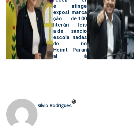
e
atinge
exposi
marca
ção
de 100
literári
leis
a de
sancio
escola
nadas
do
no
Heimt
Paran
al
á
Silvio Rodrigues