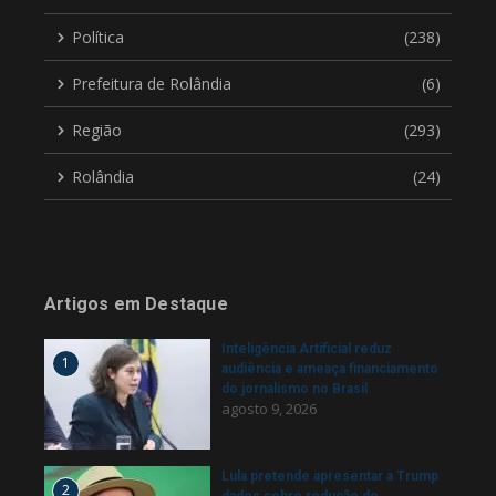
Política
(238)
Prefeitura de Rolândia
(6)
Região
(293)
Rolândia
(24)
Artigos em Destaque
Inteligência Artificial reduz
1
audiência e ameaça financiamento
do jornalismo no Brasil
agosto 9, 2026
Lula pretende apresentar a Trump
2