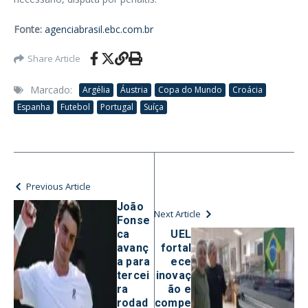
Fonte:
agenciabrasil.ebc.com.br
Share Article
Marcado:
Argélia
Áustria
Copa do Mundo
Croácia
Espanha
Futebol
Portugal
Suíça
Previous Article
João
Next Article
Fonse
ca
UEL
avanç
fortal
a para
ece
tercei
inovaç
ra
ão e
rodad
compe