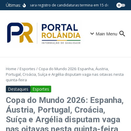
Ir para o conteúdo
Últimas:
Prazo para registro de candidaturas termina em 15 de agosto
Es
Main Menu
Home
/
Esportes
/
Copa do Mundo 2026: Espanha, Áustria,
Portugal, Croácia, Suíça e Argélia disputam vaga nas oitavas nesta
quinta-feira
Destaques
Esportes
Copa do Mundo 2026: Espanha,
Áustria, Portugal, Croácia,
Suíça e Argélia disputam vaga
nas oitavas nesta quinta-feira