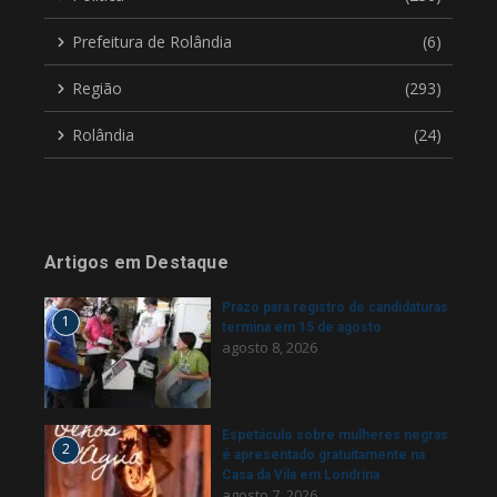
Prefeitura de Rolândia
(6)
Região
(293)
Rolândia
(24)
Artigos em Destaque
Prazo para registro de candidaturas
1
termina em 15 de agosto
agosto 8, 2026
Espetáculo sobre mulheres negras
2
é apresentado gratuitamente na
Casa da Vila em Londrina
agosto 7, 2026