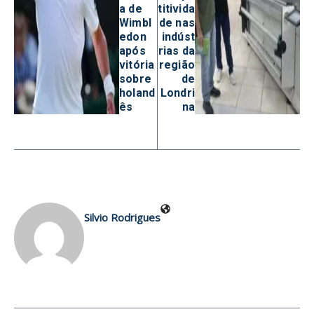
a de
titivida
Wimbl
de nas
edon
indúst
após
rias da
vitória
região
sobre
de
holand
Londri
ês
na
Silvio Rodrigues