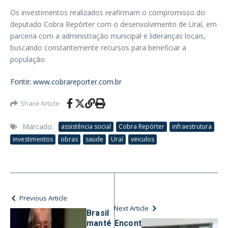
Os investimentos realizados reafirmam o compromisso do
deputado Cobra Repórter com o desenvolvimento de Uraí, em
parceria com a administração municipal e lideranças locais,
buscando constantemente recursos para beneficiar a
população.
Fonte:
www.cobrareporter.com.br
Share Article
Marcado:
assistência social
Cobra Repórter
infraestrutura
investimentos
obras
saude
Uraí
veiculos
Previous Article
Next Article
Brasil
manté
Encont