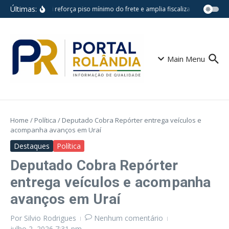
Ir para o conteúdo
Últimas:
Nova lei reforça piso mínimo do frete e amplia fiscalização no trans
Main Menu
Home
/
Política
/
Deputado Cobra Repórter entrega veículos e
acompanha avanços em Uraí
Destaques
Política
Deputado Cobra Repórter
entrega veículos e acompanha
avanços em Uraí
Por
Silvio Rodrigues
Nenhum comentário
julho 2, 2026
7:31 pm