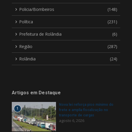
Policia/Bombeiros
(148)
Política
(231)
Prefeitura de Rolândia
(6)
Região
(287)
Rolândia
(24)
Artigos em Destaque
Nova lei reforça piso mínimo do
1
frete e amplia fiscalização no
transporte de cargas
agosto 6, 2026