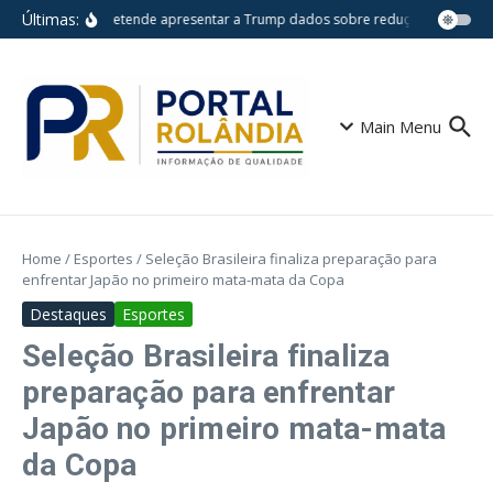
Ir para o conteúdo
Últimas:
Lula pretende apresentar a Trump dados sobre redução do desma
Main Menu
Home
/
Esportes
/
Seleção Brasileira finaliza preparação para
enfrentar Japão no primeiro mata-mata da Copa
Destaques
Esportes
Seleção Brasileira finaliza
preparação para enfrentar
Japão no primeiro mata-mata
da Copa