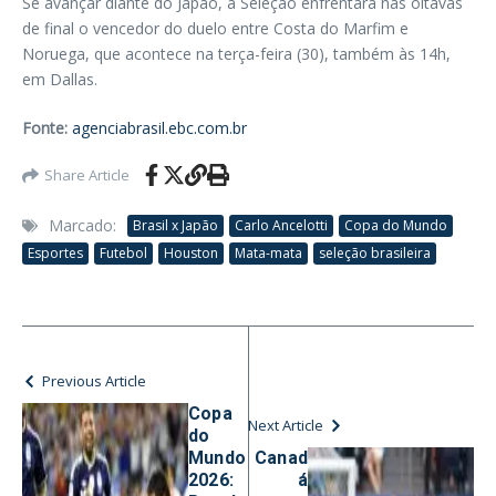
Se avançar diante do Japão, a Seleção enfrentará nas oitavas
de final o vencedor do duelo entre Costa do Marfim e
Noruega, que acontece na terça-feira (30), também às 14h,
em Dallas.
Fonte:
agenciabrasil.ebc.com.br
Share Article
Marcado:
Brasil x Japão
Carlo Ancelotti
Copa do Mundo
Esportes
Futebol
Houston
Mata-mata
seleção brasileira
Previous Article
Copa
Next Article
do
Mundo
Canad
2026:
á