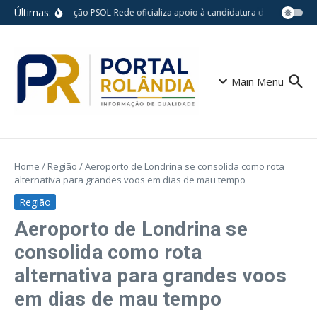
Ir para o conteúdo
Últimas:
Federação PSOL-Rede oficializa apoio à candidatura de Lula à reele
Main Menu
Home
/
Região
/
Aeroporto de Londrina se consolida como rota
alternativa para grandes voos em dias de mau tempo
Região
Aeroporto de Londrina se
consolida como rota
alternativa para grandes voos
em dias de mau tempo