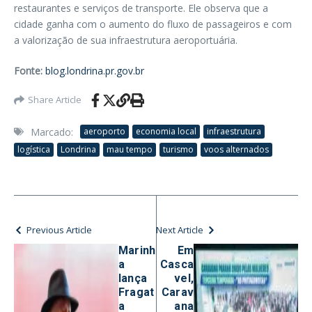
restaurantes e serviços de transporte. Ele observa que a
cidade ganha com o aumento do fluxo de passageiros e com
a valorização de sua infraestrutura aeroportuária.
Fonte:
blog.londrina.pr.gov.br
Share Article
Marcado:
aeroporto
economia local
infraestrutura
logística
Londrina
mau tempo
turismo
voos alternados
Previous Article
Next Article
Marinh
Em
a
Casca
lança
vel,
Fragat
Carav
a
ana