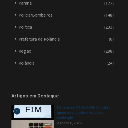
Paraná
(177)
Policia/Bombeiros
(148)
Política
(233)
Prefeitura de Rolândia
(6)
Região
(288)
Rolândia
(24)
Artigos em Destaque
Federação PSOL-Rede oficializa
1
apoio à candidatura de Lula à
reeleição
agosto 6, 2026