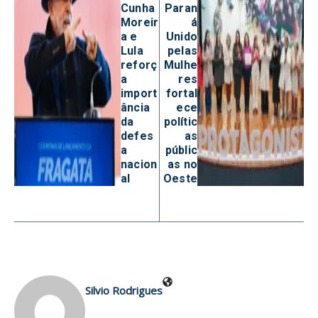
Cunha
Paran
Moreir
á
a e
Unido
Lula
pelas
reforç
Mulhe
a
res
import
fortal
ância
ece
da
polític
defes
as
a
públic
nacion
as no
al
Oeste
Silvio Rodrigues