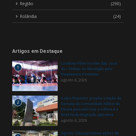
Região
(290)
Rolândia
(24)
Artigos em Destaque
Londrina Vôlei recebe São José
1
dos Pinhais no Moringão pelo
Paranaense Feminino
agosto 6, 2026
Cobra Repórter propõe criação da
2
Semana da Comunidade Nikkei do
Paraná para valorizar a cultura e a
história da imigração japonesa
agosto 6, 2026
Agosto Cinza promove ações de