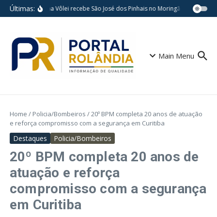
Ir para o conteúdo
Últimas:
Londrina Vôlei recebe São José dos Pinhais no Moringão pelo Paran
Main Menu
Home
/
Policia/Bombeiros
/
20º BPM completa 20 anos de atuação
e reforça compromisso com a segurança em Curitiba
Destaques
Policia/Bombeiros
20º BPM completa 20 anos de
atuação e reforça
compromisso com a segurança
em Curitiba